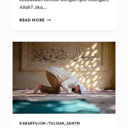
Allah? Jika…
KALAM
READ MORE
HIKMAH
10
|
MA
SYAA
ALLOH….
KABARPUJON
|
TULISAN_SANTRI