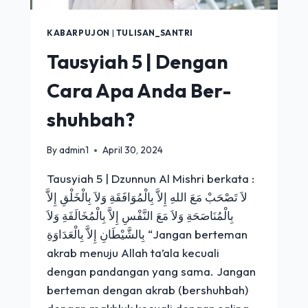
KABARPUJON
|
TULISAN_SANTRI
Tausyiah 5 | Dengan
Cara Apa Anda Ber-
shuhbah?
By
admin1
April 30, 2024
Tausyiah 5 | Dzunnun Al Mishri berkata :
لاَ تَصْحَبْ مَعَ اللهِ إِلاَّ بِالْمُوَافَقَةِ وَلاَ بِالْخَلْقِ إِلاَّ
بِالْمُنَاصَحَةِ وَلاَ مَعَ النَّفْسِ إِلاَّ بِالْمُخَالَفَةِ وَلاَ
بِالشَّيْطَانِ إِلاَّ بِالْعَدَاوَةِ “Jangan berteman
akrab menuju Allah ta’ala kecuali
dengan pandangan yang sama. Jangan
berteman dengan akrab (bershuhbah)