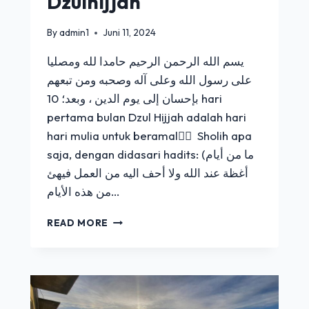
Dzulhijjah
By
admin1
Juni 11, 2024
يسم الله الرحمن الرحيم حامدا لله ومصليا
على رسول الله وعلى آله وصحبه ومن تبعهم
بإحسان إلى يوم الدين ، وبعد؛ 10 hari
pertama bulan Dzul Hijjah adalah hari
hari mulia untuk beramal ٍٍ Sholih apa
saja, dengan didasari hadits: (ما من أيام
أغظة عند الله ولا أحف اليه من العمل فيهئ
من هذه الأيام…
ِAMALAN
READ MORE
10
HARI
DZULHIJJAH