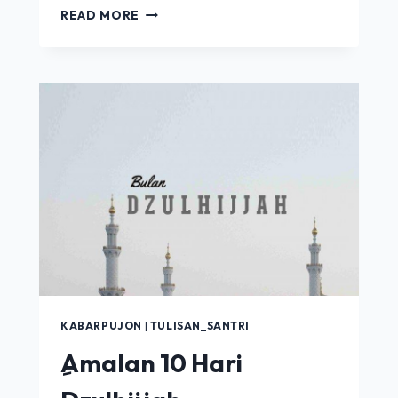
HADITS
READ MORE
KE
17
|
HATI
&
AMAL
KABARPUJON
|
TULISAN_SANTRI
ِAmalan 10 Hari