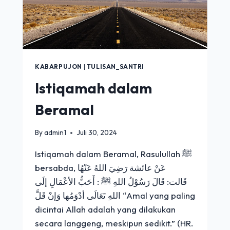
KABARPUJON
|
TULISAN_SANTRI
Istiqamah dalam
Beramal
By
admin1
Juli 30, 2024
Istiqamah dalam Beramal, Rasulullah ﷺ
bersabda, عَنْ عائشة رَضِيَ اللهُ عَنْهُا
قَالت: قَالَ رَسُوْلُ اللهِ ﷺ : أَحَبُّ الأعْمَالِ إلَى
اللهِ تَعَالَى أدْوَمُها وَإنْ قَلَّ “Amal yang paling
dicintai Allah adalah yang dilakukan
secara langgeng, meskipun sedikit.” (HR.