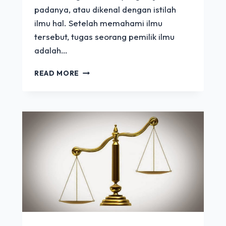
padanya, atau dikenal dengan istilah
ilmu hal. Setelah memahami ilmu
tersebut, tugas seorang pemilik ilmu
adalah…
PENTINGNYA
READ MORE
DAKWAH
DAN
PENYEBARAN
ILMU
DALAM
ISLAM