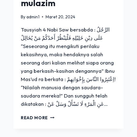
mulazim
By
admin1
Maret 20, 2024
Tausyiah 4 Nabi Saw bersabda : الرَّجُلُ
عَلَى دِيْنِ خَلِيْلِهِ فَلْيَنْظُرْ أَحَدُكُمْ مَنْ يُخَالِلْ
“Seseorang itu mengikuti perilaku
kekasihnya, maka hendaknya salah
seorang dari kalian melihat siapa orang
yang berkasih-kasihan dengannya” Ibnu
Mas’ud ra berkata : اِعْتَبِرُوا النَّاسَ بِإِخْوَانِهِمْ!
“Nilailah manusia dengan saudara-
saudara mereka!” Dan sungguh telah
dikatakan : عَنِ الْمَرْءِ لَا تَسْأَلْ وَسَلْ عَنْ…
TAUSYIAH
READ MORE
4
|
ANDA