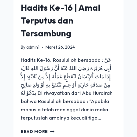
Hadits Ke-16 | Amal
Terputus dan
Tersambung
By
admin1
Maret 26, 2024
Hadits Ke-16. Rosululloh bersabda : عَنْ
أَبِي هُرَيْرَةَ رَضِيَ اللهُ عَنْهُ أَنَّ رَسُوْلَ اللهِ قَالَ:
إِذَا مَاتَ اْلإِنْسَانُ انْقَطَعَ عَمَلُهُ إِلاَّ مِنْ ثَلاَثَةٍ: إِلاَّ
مِنْ صَدَقَةٍ جَارِيَةٍ أَوْ عِلْمٍ يُنْتَفَعُ بِهِ أَوْ وَلَدٍ صَالِحٍ
يَدْعُوْ لَهُ Di riwayatkan dari Abu Hurairah
bahwa Rasulullah bersabda : “Apabila
manusia telah meninggal dunia maka
terputuslah amalnya kecuali tiga…
HADITS
READ MORE
KE-