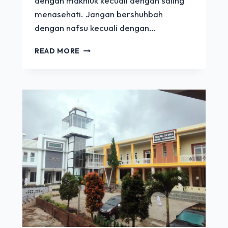
dengan makhluk kecuali dengan saling
menasehati. Jangan bershuhbah
dengan nafsu kecuali dengan…
TAUSYIAH
READ MORE
5
|
DENGAN
CARA
APA
ANDA
BER-
SHUHBAH?