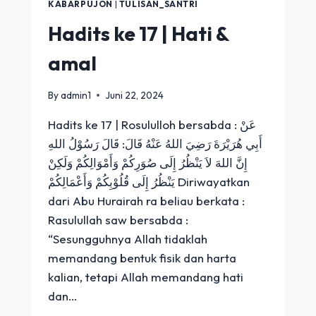
KABARPUJON
|
TULISAN_SANTRI
Hadits ke 17 | Hati &
amal
By
admin1
Juni 22, 2024
Hadits ke 17 | Rosululloh bersabda : عَنْ
أَبِي هُرَيْرَةَ رَضِيَ اللهُ عَنْهُ قَالَ: قَالَ رَسُوْلُ اللهِ
إِنَّ اللهَ لاَ يَنْظُرُ إِلَى صُوَرِكُمْ وَأَمْوَالِكُمْ وَلَكِنْ
يَنْظُرُ إِلَى قُلُوْبِكُمْ وَأَعْمَالِكُمْ Diriwayatkan
dari Abu Hurairah ra beliau berkata :
Rasulullah saw bersabda :
“Sesungguhnya Allah tidaklah
memandang bentuk fisik dan harta
kalian, tetapi Allah memandang hati
dan…