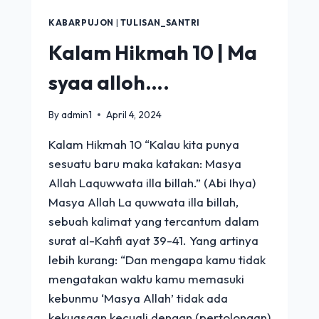
KABARPUJON
|
TULISAN_SANTRI
Kalam Hikmah 10 | Ma
syaa alloh….
By
admin1
April 4, 2024
Kalam Hikmah 10 “Kalau kita punya
sesuatu baru maka katakan: Masya
Allah Laquwwata illa billah.” (Abi Ihya)
Masya Allah La quwwata illa billah,
sebuah kalimat yang tercantum dalam
surat al-Kahfi ayat 39-41. Yang artinya
lebih kurang: “Dan mengapa kamu tidak
mengatakan waktu kamu memasuki
kebunmu ‘Masya Allah’ tidak ada
kekuasaan kecuali dengan (pertolongan)