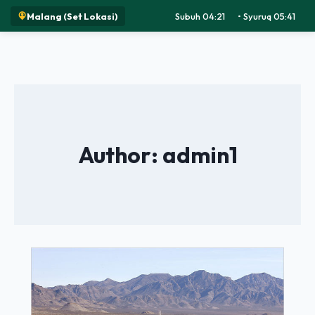
Malang (Set Lokasi)
Subuh 04:21
•
Syuruq 05:41
•
Dzuhur
Author: admin1