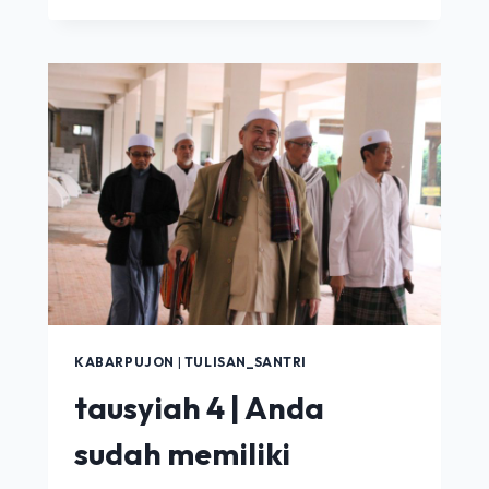
16
|
AMAL
TERPUTUS
DAN
TERSAMBUNG
KABARPUJON
|
TULISAN_SANTRI
tausyiah 4 | Anda
sudah memiliki