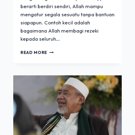
berarti berdiri sendiri, Allah mampu
mengatur segala sesuatu tanpa bantuan
siapapun. Contoh kecil adalah
bagaimana Allah membagi rezeki
kepada seluruh…
KEUTAMAAN
READ MORE
DZIKIR
AL
HAYYU
AL
QOYYUM