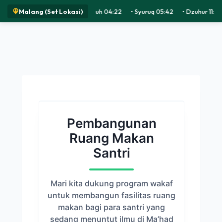
Malang (Set Lokasi)
Subuh 04:22
•
Syuruq 05:42
•
Dzuhur 11:36