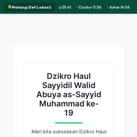
Malang (Set Lokasi)
Subuh 04:21
•
Syuruq 05:41
•
Dzuhur 11:36
•
Ashar 14:56
•