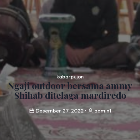
kabarpujon
Ngaji outdoor bersama ammy
Shihab ditelaga mardiredo
Desember 27, 2022
•
admin1